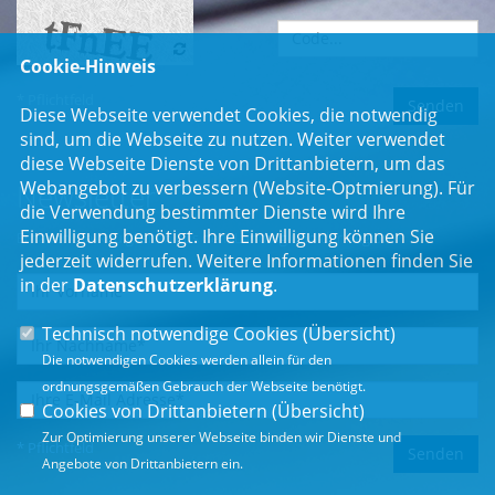
Cookie-Hinweis
* Pflichtfeld
Diese Webseite verwendet Cookies, die notwendig
sind, um die Webseite zu nutzen. Weiter verwendet
diese Webseite Dienste von Drittanbietern, um das
Webangebot zu verbessern (Website-Optmierung). Für
Newsletter
die Verwendung bestimmter Dienste wird Ihre
Einwilligung benötigt. Ihre Einwilligung können Sie
Erhalten Sie Neuigkeiten aus dem Landtag und der Region.
jederzeit widerrufen. Weitere Informationen finden Sie
in der
Datenschutzerklärung
.
Technisch notwendige Cookies (
Übersicht
)
Die notwendigen Cookies werden allein für den
ordnungsgemäßen Gebrauch der Webseite benötigt.
Cookies von Drittanbietern (
Übersicht
)
Zur Optimierung unserer Webseite binden wir Dienste und
* Pflichtfeld
Angebote von Drittanbietern ein.