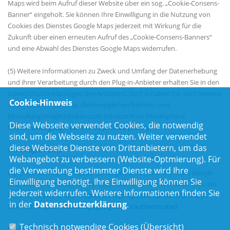
Maps wird beim Aufruf dieser Website über ein sog. „Cookie-Consens-
Banner“ eingeholt. Sie können Ihre Einwilligung in die Nutzung von
Cookies des Dienstes Google Maps jederzeit mit Wirkung für die
Zukunft über einen erneuten Aufruf des „Cookie-Consens-Banners“
und eine Abwahl des Dienstes Google Maps widerrufen.
(5) Weitere Informationen zu Zweck und Umfang der Datenerhebung
und ihrer Verarbeitung durch den Plug-in-Anbieter erhalten Sie in den
Datenschutzerklärungen des Anbieters. Dort erhalten Sie auch weitere
Cookie-Hinweis
Informationen zu Ihren diesbezüglichen Rechten und
Einstellungsmöglichkeiten zum Schutze Ihrer Privatsphäre:
Diese Webseite verwendet Cookies, die notwendig
https://www.google.de/intl/de/policies/privacy
.
sind, um die Webseite zu nutzen. Weiter verwendet
diese Webseite Dienste von Drittanbietern, um das
§19 Google Fonts
Webangebot zu verbessern (Website-Optmierung). Für
die Verwendung bestimmter Dienste wird Ihre
(1) Ich verwende Schriftarten („Google Fonts“) des Anbieters Google
Einwilligung benötigt. Ihre Einwilligung können Sie
LLC, 1600 Amphitheatre Parkway, Mountain View, CA 94043, USA, ein.
jederzeit widerrufen. Weitere Informationen finden Sie
Datenschutzerklärung:
https://www.google.com/policies/privacy/
,
in der
Datenschutzerklärung
.
Opt-Out:
https://adssettings.google.com/authenticated
.
Technisch notwendige Cookies (
Übersicht
)
Noch Fragen?