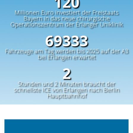
150
Millionen Euro investiert der Freistaats
Bayern in das neue chirurgische
Operationszentrum der Erlanger Uniklinik
86667
Fahrzeuge am Tag werden bis 2025 auf der A3
bei Erlangen erwartet
3
Stunden und 2 Minuten braucht der
schnellste ICE von Erlangen nach Berlin
Hauptbahnhof