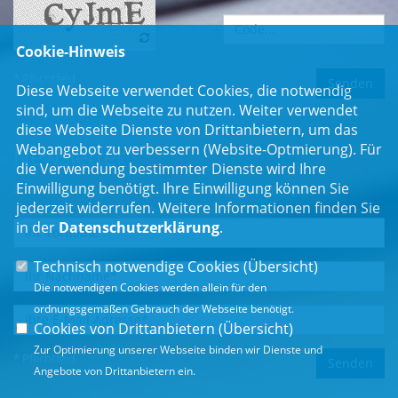
Cookie-Hinweis
* Pflichtfeld
Diese Webseite verwendet Cookies, die notwendig
sind, um die Webseite zu nutzen. Weiter verwendet
diese Webseite Dienste von Drittanbietern, um das
Webangebot zu verbessern (Website-Optmierung). Für
Newsletter
die Verwendung bestimmter Dienste wird Ihre
Einwilligung benötigt. Ihre Einwilligung können Sie
Erhalten Sie Neuigkeiten aus dem Landtag und der Region.
jederzeit widerrufen. Weitere Informationen finden Sie
in der
Datenschutzerklärung
.
Technisch notwendige Cookies (
Übersicht
)
Die notwendigen Cookies werden allein für den
ordnungsgemäßen Gebrauch der Webseite benötigt.
Cookies von Drittanbietern (
Übersicht
)
Zur Optimierung unserer Webseite binden wir Dienste und
* Pflichtfeld
Angebote von Drittanbietern ein.