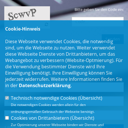
Bitte geben Sie den Code ein:
Cookie-Hinweis
* Pflichtfeld
Diese Webseite verwendet Cookies, die notwendig
sind, um die Webseite zu nutzen. Weiter verwendet
diese Webseite Dienste von Drittanbietern, um das
Webangebot zu verbessern (Website-Optmierung). Für
Newsletter
die Verwendung bestimmter Dienste wird Ihre
Einwilligung benötigt. Ihre Einwilligung können Sie
Erhalten Sie Neuigkeiten aus dem Landtag und der Region.
jederzeit widerrufen. Weitere Informationen finden Sie
in der
Datenschutzerklärung
.
Technisch notwendige Cookies (
Übersicht
)
Die notwendigen Cookies werden allein für den
ordnungsgemäßen Gebrauch der Webseite benötigt.
Cookies von Drittanbietern (
Übersicht
)
Zur Optimierung unserer Webseite binden wir Dienste und
* Pflichtfeld