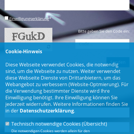
Einwilligungserklärung
*
Bitte geben Sie den Code ein:
Cookie-Hinweis
* Pflichtfeld
Diese Webseite verwendet Cookies, die notwendig
sind, um die Webseite zu nutzen. Weiter verwendet
diese Webseite Dienste von Drittanbietern, um das
Webangebot zu verbessern (Website-Optmierung). Für
Newsletter
die Verwendung bestimmter Dienste wird Ihre
Einwilligung benötigt. Ihre Einwilligung können Sie
Erhalten Sie Neuigkeiten aus dem Landtag und der Region.
jederzeit widerrufen. Weitere Informationen finden Sie
in der
Datenschutzerklärung
.
Technisch notwendige Cookies (
Übersicht
)
Die notwendigen Cookies werden allein für den