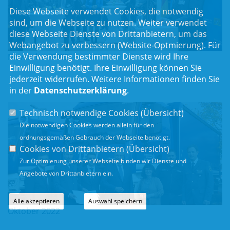
Diese Webseite verwendet Cookies, die notwendig
sind, um die Webseite zu nutzen. Weiter verwendet
diese Webseite Dienste von Drittanbietern, um das
Webangebot zu verbessern (Website-Optmierung). Für
die Verwendung bestimmter Dienste wird Ihre
November 2022
Einwilligung benötigt. Ihre Einwilligung können Sie
jederzeit widerrufen. Weitere Informationen finden Sie
in der
Datenschutzerklärung
.
Technisch notwendige Cookies (
Übersicht
)
Die notwendigen Cookies werden allein für den
ordnungsgemäßen Gebrauch der Webseite benötigt.
Cookies von Drittanbietern (
Übersicht
)
Zur Optimierung unserer Webseite binden wir Dienste und
Angebote von Drittanbietern ein.
Alle akzeptieren
Auswahl speichern
Oktober 2022