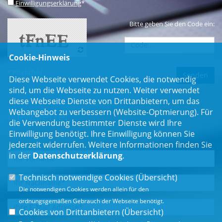
Einwilligungserklärung
*
Bitte geben Sie den Code ein:
Cookie-Hinweis
* Pflichtfeld
Diese Webseite verwendet Cookies, die notwendig
sind, um die Webseite zu nutzen. Weiter verwendet
diese Webseite Dienste von Drittanbietern, um das
Webangebot zu verbessern (Website-Optmierung). Für
Newsletter
die Verwendung bestimmter Dienste wird Ihre
Einwilligung benötigt. Ihre Einwilligung können Sie
Erhalten Sie Neuigkeiten aus dem Landtag und der Region.
jederzeit widerrufen. Weitere Informationen finden Sie
in der
Datenschutzerklärung
.
Technisch notwendige Cookies (
Übersicht
)
Die notwendigen Cookies werden allein für den
ordnungsgemäßen Gebrauch der Webseite benötigt.
Cookies von Drittanbietern (
Übersicht
)