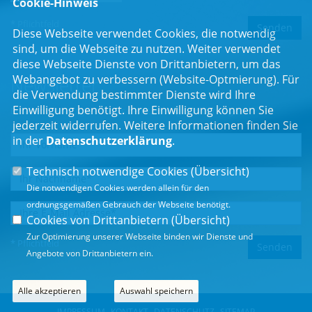
Cookie-Hinweis
* Pflichtfeld
Diese Webseite verwendet Cookies, die notwendig
sind, um die Webseite zu nutzen. Weiter verwendet
diese Webseite Dienste von Drittanbietern, um das
Webangebot zu verbessern (Website-Optmierung). Für
Newsletter
die Verwendung bestimmter Dienste wird Ihre
Einwilligung benötigt. Ihre Einwilligung können Sie
Erhalten Sie Neuigkeiten aus dem Landtag und der Region.
jederzeit widerrufen. Weitere Informationen finden Sie
in der
Datenschutzerklärung
.
Technisch notwendige Cookies (
Übersicht
)
Die notwendigen Cookies werden allein für den
ordnungsgemäßen Gebrauch der Webseite benötigt.
Cookies von Drittanbietern (
Übersicht
)
Zur Optimierung unserer Webseite binden wir Dienste und
* Pflichtfeld
Angebote von Drittanbietern ein.
Alle akzeptieren
Auswahl speichern
IMPRESSUM
KONTAKT
DATENSCHUTZ
SITEMAP