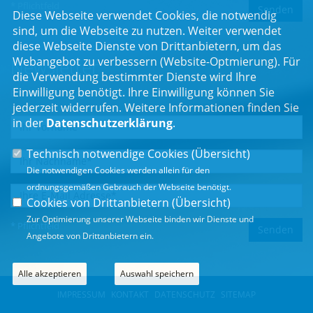
* Pflichtfeld
Diese Webseite verwendet Cookies, die notwendig
sind, um die Webseite zu nutzen. Weiter verwendet
diese Webseite Dienste von Drittanbietern, um das
Webangebot zu verbessern (Website-Optmierung). Für
Newsletter
die Verwendung bestimmter Dienste wird Ihre
Einwilligung benötigt. Ihre Einwilligung können Sie
Erhalten Sie Neuigkeiten aus dem Landtag und der Region.
jederzeit widerrufen. Weitere Informationen finden Sie
in der
Datenschutzerklärung
.
Technisch notwendige Cookies (
Übersicht
)
Die notwendigen Cookies werden allein für den
ordnungsgemäßen Gebrauch der Webseite benötigt.
Cookies von Drittanbietern (
Übersicht
)
Zur Optimierung unserer Webseite binden wir Dienste und
* Pflichtfeld
Angebote von Drittanbietern ein.
Alle akzeptieren
Auswahl speichern
IMPRESSUM
KONTAKT
DATENSCHUTZ
SITEMAP