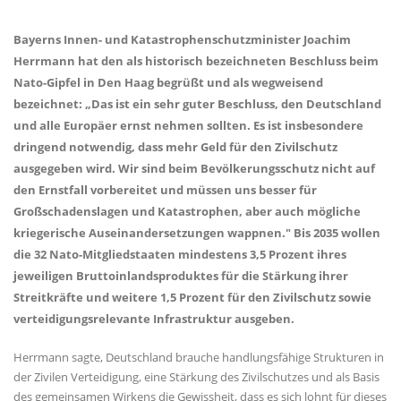
Bayerns Innen- und Katastrophenschutzminister Joachim
Herrmann hat den als historisch bezeichneten Beschluss beim
Nato-Gipfel in Den Haag begrüßt und als wegweisend
bezeichnet: „Das ist ein sehr guter Beschluss, den Deutschland
und alle Europäer ernst nehmen sollten. Es ist insbesondere
dringend notwendig, dass mehr Geld für den Zivilschutz
ausgegeben wird. Wir sind beim Bevölkerungsschutz nicht auf
den Ernstfall vorbereitet und müssen uns besser für
Großschadenslagen und Katastrophen, aber auch mögliche
kriegerische Auseinandersetzungen wappnen." Bis 2035 wollen
die 32 Nato-Mitgliedstaaten mindestens 3,5 Prozent ihres
jeweiligen Bruttoinlandsproduktes für die Stärkung ihrer
Streitkräfte und weitere 1,5 Prozent für den Zivilschutz sowie
verteidigungsrelevante Infrastruktur ausgeben.
Herrmann sagte, Deutschland brauche handlungsfähige Strukturen in
der Zivilen Verteidigung, eine Stärkung des Zivilschutzes und als Basis
des gemeinsamen Wirkens die Gewissheit, dass es sich lohnt für dieses