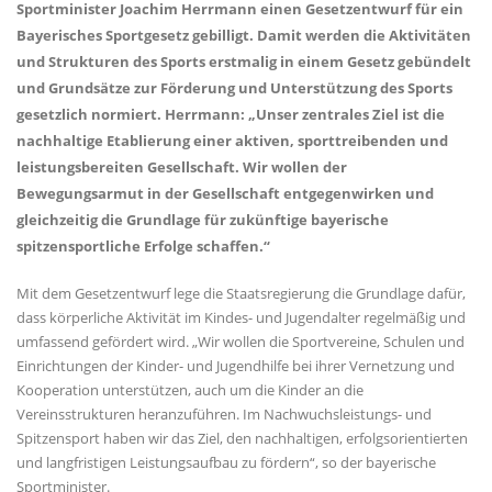
Sportminister Joachim Herrmann einen Gesetzentwurf für ein
Bayerisches Sportgesetz gebilligt. Damit werden die Aktivitäten
und Strukturen des Sports erstmalig in einem Gesetz gebündelt
und Grundsätze zur Förderung und Unterstützung des Sports
gesetzlich normiert. Herrmann: „Unser zentrales Ziel ist die
nachhaltige Etablierung einer aktiven, sporttreibenden und
leistungsbereiten Gesellschaft. Wir wollen der
Bewegungsarmut in der Gesellschaft entgegenwirken und
gleichzeitig die Grundlage für zukünftige bayerische
spitzensportliche Erfolge schaffen.“
Mit dem Gesetzentwurf lege die Staatsregierung die Grundlage dafür,
dass körperliche Aktivität im Kindes- und Jugendalter regelmäßig und
umfassend gefördert wird. „Wir wollen die Sportvereine, Schulen und
Einrichtungen der Kinder- und Jugendhilfe bei ihrer Vernetzung und
Kooperation unterstützen, auch um die Kinder an die
Vereinsstrukturen heranzuführen. Im Nachwuchsleistungs- und
Spitzensport haben wir das Ziel, den nachhaltigen, erfolgsorientierten
und langfristigen Leistungsaufbau zu fördern“, so der bayerische
Sportminister.