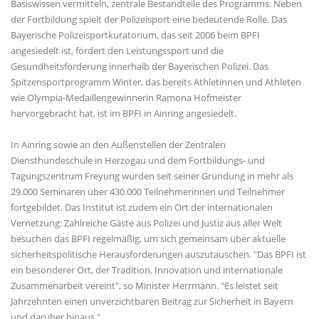
Basiswissen vermitteln, zentrale Bestandteile des Programms. Neben
der Fortbildung spielt der Polizeisport eine bedeutende Rolle. Das
Bayerische Polizeisportkuratorium, das seit 2006 beim BPFI
angesiedelt ist, fördert den Leistungssport und die
Gesundheitsförderung innerhalb der Bayerischen Polizei. Das
Spitzensportprogramm Winter, das bereits Athletinnen und Athleten
wie Olympia-Medaillengewinnerin Ramona Hofmeister
hervorgebracht hat, ist im BPFI in Ainring angesiedelt.
In Ainring sowie an den Außenstellen der Zentralen
Diensthundeschule in Herzogau und dem Fortbildungs- und
Tagungszentrum Freyung wurden seit seiner Gründung in mehr als
29.000 Seminaren über 430.000 Teilnehmerinnen und Teilnehmer
fortgebildet. Das Institut ist zudem ein Ort der internationalen
Vernetzung: Zahlreiche Gäste aus Polizei und Justiz aus aller Welt
besuchen das BPFI regelmäßig, um sich gemeinsam über aktuelle
sicherheitspolitische Herausforderungen auszutauschen. "Das BPFI ist
ein besonderer Ort, der Tradition, Innovation und internationale
Zusammenarbeit vereint", so Minister Herrmann. "Es leistet seit
Jahrzehnten einen unverzichtbaren Beitrag zur Sicherheit in Bayern
und darüber hinaus."