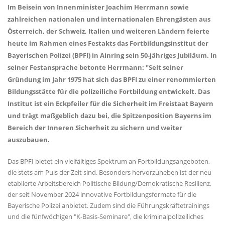
Im Beisein von Innenminister Joachim Herrmann sowie
zahlreichen nationalen und internationalen Ehrengästen aus
Österreich, der Schweiz, Italien und weiteren Ländern feierte
heute im Rahmen eines Festakts das Fortbildungsinstitut der
Bayerischen Polizei (BPFI) in Ainring sein 50-jähriges Jubiläum. In
seiner Festansprache betonte Herrmann: "Seit seiner
Gründung im Jahr 1975 hat sich das BPFI zu einer renommierten
Bildungsstätte für die polizeiliche Fortbildung entwickelt. Das
Institut ist ein Eckpfeiler für die Sicherheit im Freistaat Bayern
und trägt maßgeblich dazu bei, die Spitzenposition Bayerns im
Bereich der Inneren Sicherheit zu sichern und weiter
auszubauen.
Das BPFI bietet ein vielfältiges Spektrum an Fortbildungsangeboten,
die stets am Puls der Zeit sind. Besonders hervorzuheben ist der neu
etablierte Arbeitsbereich Politische Bildung/Demokratische Resilienz,
der seit November 2024 innovative Fortbildungsformate für die
Bayerische Polizei anbietet. Zudem sind die Führungskräftetrainings
und die fünfwöchigen "K-Basis-Seminare", die kriminalpolizeiliches