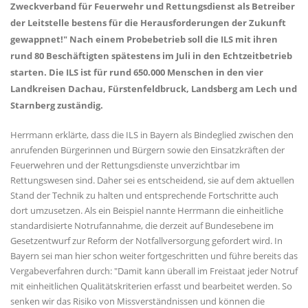
Zweckverband für Feuerwehr und Rettungsdienst als Betreiber
der Leitstelle bestens für die Herausforderungen der Zukunft
gewappnet!" Nach einem Probebetrieb soll die ILS mit ihren
rund 80 Beschäftigten spätestens im Juli in den Echtzeitbetrieb
starten. Die ILS ist für rund 650.000 Menschen in den vier
Landkreisen Dachau, Fürstenfeldbruck, Landsberg am Lech und
Starnberg zuständig.
Herrmann erklärte, dass die ILS in Bayern als Bindeglied zwischen den
anrufenden Bürgerinnen und Bürgern sowie den Einsatzkräften der
Feuerwehren und der Rettungsdienste unverzichtbar im
Rettungswesen sind. Daher sei es entscheidend, sie auf dem aktuellen
Stand der Technik zu halten und entsprechende Fortschritte auch
dort umzusetzen. Als ein Beispiel nannte Herrmann die einheitliche
standardisierte Notrufannahme, die derzeit auf Bundesebene im
Gesetzentwurf zur Reform der Notfallversorgung gefordert wird. In
Bayern sei man hier schon weiter fortgeschritten und führe bereits das
Vergabeverfahren durch: "Damit kann überall im Freistaat jeder Notruf
mit einheitlichen Qualitätskriterien erfasst und bearbeitet werden. So
senken wir das Risiko von Missverständnissen und können die