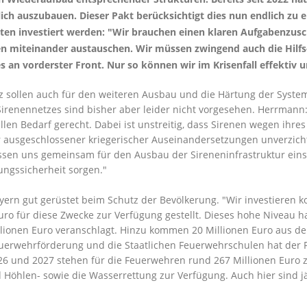
ich auszubauen. Dieser Pakt berücksichtigt dies nun endlich zu 
ten investiert werden: "Wir brauchen einen klaren Aufgabenzusch
n miteinander austauschen. Wir müssen zwingend auch die Hilfs
les an vorderster Front. Nur so können wir im Krisenfall effekti
tz sollen auch für den weiteren Ausbau und die Härtung der Syste
Sirenennetzes sind bisher aber leider nicht vorgesehen. Herrmann
n Bedarf gerecht. Dabei ist unstreitig, dass Sirenen wegen ihre
r ausgeschlossener kriegerischer Auseinandersetzungen unverzichtba
üssen uns gemeinsam für den Ausbau der Sireneninfrastruktur eins
ungssicherheit sorgen."
ayern gut gerüstet beim Schutz der Bevölkerung. "Wir investiere
Euro für diese Zwecke zur Verfügung gestellt. Dieses hohe Niveau h
illionen Euro veranschlagt. Hinzu kommen 20 Millionen Euro aus
uerwehrförderung und die Staatlichen Feuerwehrschulen hat der Fr
2026 und 2027 stehen für die Feuerwehren rund 267 Millionen Euro
 Höhlen- sowie die Wasserrettung zur Verfügung. Auch hier sind j