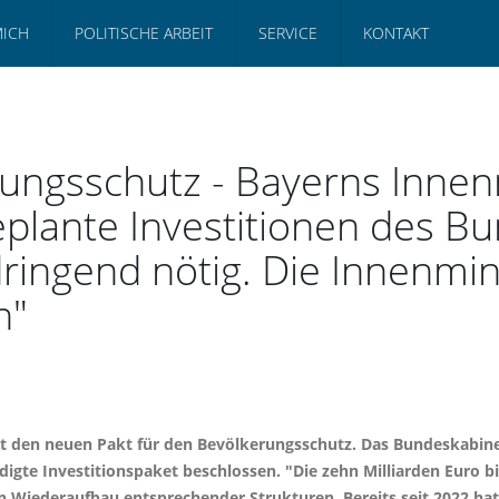
MICH
POLITISCHE ARBEIT
SERVICE
KONTAKT
rungsschutz - Bayerns Innen
lante Investitionen des Bu
dringend nötig. Die Innenmi
n"
 den neuen Pakt für den Bevölkerungsschutz. Das Bundeskabinet
te Investitionspaket beschlossen. "Die zehn Milliarden Euro bis 
en Wiederaufbau entsprechender Strukturen. Bereits seit 2022 hat