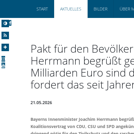
START
AKTUELLES
BILDER
ÜBER 
Pakt für den Bevölke
Herrmann begrüßt gep
Milliarden Euro sind 
fordert das seit Jahre
21.05.2026
Bayerns Innenminister Joachim Herrmann begrüßt
Koalitionsvertrag von CDU, CSU und SPD angekündig
dringend nötig für den Zivilschutz und den rasch