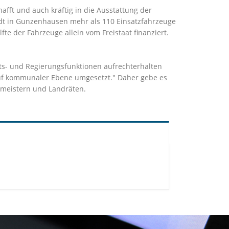
fft und auch kräftig in die Ausstattung der
ndt in Gunzenhausen mehr als 110 Einsatzfahrzeuge
te der Fahrzeuge allein vom Freistaat finanziert.
ts- und Regierungsfunktionen aufrechterhalten
 auf kommunaler Ebene umgesetzt." Daher gebe es
meistern und Landräten.