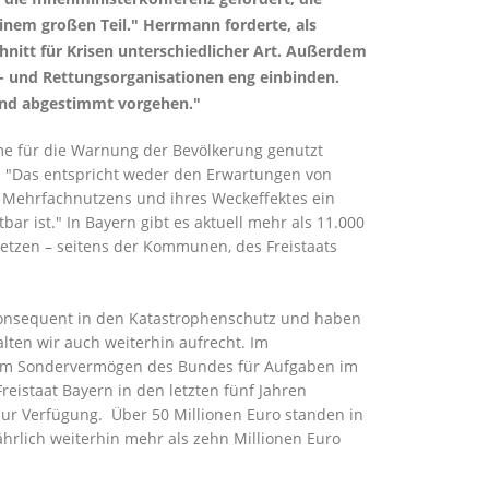
einem großen Teil." Herrmann forderte, als
nitt für Krisen unterschiedlicher Art. Außerdem
- und Rettungsorganisationen eng einbinden.
v und abgestimmt vorgehen."
me für die Warnung der Bevölkerung genutzt
: "Das entspricht weder den Erwartungen von
s Mehrfachnutzens und ihres Weckeffektes ein
r ist." In Bayern gibt es aktuell mehr als 11.000
etzen – seitens der Kommunen, des Freistaats
n konsequent in den Katastrophenschutz und haben
alten wir auch weiterhin aufrecht. Im
 dem Sondervermögen des Bundes für Aufgaben im
eistaat Bayern in den letzten fünf Jahren
 zur Verfügung. Über 50 Millionen Euro standen in
ährlich weiterhin mehr als zehn Millionen Euro