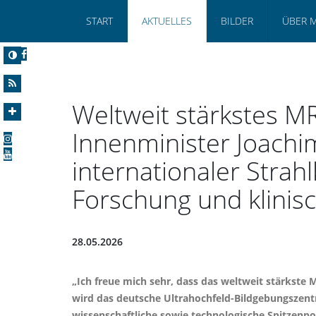
START
AKTUELLES
BILDER
ÜBER 
Weltweit stärkstes MR
Innenminister Joachi
internationaler Strah
Forschung und klini
28.05.2026
Ich freue mich sehr, dass das weltweit stärkste 
wird das deutsche Ultrahochfeld-Bildgebungszentru
wissenschaftliche sowie technologische Spitzenpo