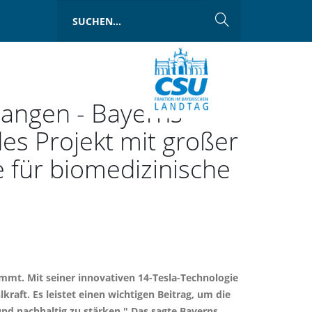
rlangen - Bayerns
s Projekt mit großer
e für biomedizinische
mmt. Mit seiner innovativen 14-Tesla-Technologie
raft. Es leistet einen wichtigen Beitrag, um die
nd nachhaltig zu stärken." Das sagte Bayerns