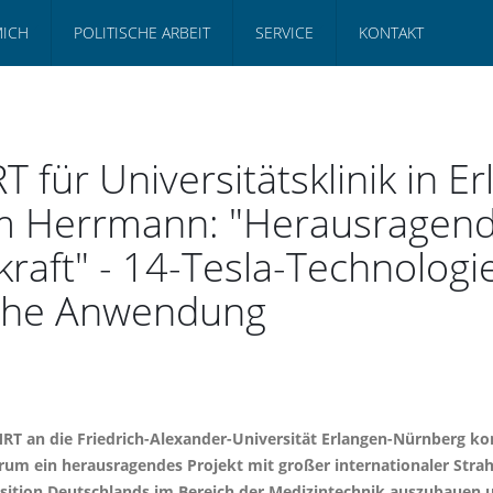
MICH
POLITISCHE ARBEIT
SERVICE
KONTAKT
T für Universitätsklinik in E
m Herrmann: "Herausragende
lkraft" - 14-Tesla-Technologi
sche Anwendung
MRT an die Friedrich-Alexander-Universität Erlangen-Nürnberg ko
m ein herausragendes Projekt mit großer internationaler Strahlk
sition Deutschlands im Bereich der Medizintechnik auszubauen u