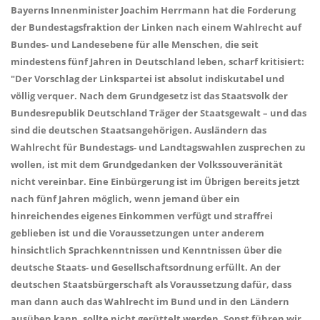
Bayerns Innenminister Joachim Herrmann hat die Forderung
der Bundestagsfraktion der Linken nach einem Wahlrecht auf
Bundes- und Landesebene für alle Menschen, die seit
mindestens fünf Jahren in Deutschland leben, scharf kritisiert:
"Der Vorschlag der Linkspartei ist absolut indiskutabel und
völlig verquer. Nach dem Grundgesetz ist das Staatsvolk der
Bundesrepublik Deutschland Träger der Staatsgewalt – und das
sind die deutschen Staatsangehörigen. Ausländern das
Wahlrecht für Bundestags- und Landtagswahlen zusprechen zu
wollen, ist mit dem Grundgedanken der Volkssouveränität
nicht vereinbar. Eine Einbürgerung ist im Übrigen bereits jetzt
nach fünf Jahren möglich, wenn jemand über ein
hinreichendes eigenes Einkommen verfügt und straffrei
geblieben ist und die Voraussetzungen unter anderem
hinsichtlich Sprachkenntnissen und Kenntnissen über die
deutsche Staats- und Gesellschaftsordnung erfüllt. An der
deutschen Staatsbürgerschaft als Voraussetzung dafür, dass
man dann auch das Wahlrecht im Bund und in den Ländern
ausüben kann, sollte nicht gerüttelt werden. Sonst führen wir