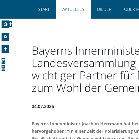
START
AKTUELLES
BILDER
ÜBER 
Bayerns Innenminist
Landesversammlung d
wichtiger Partner für
zum Wohl der Gemei
04.07.2026
Bayerns Innenminister Joachim Herrmann hat heu
hervorgehoben: "In einer Zeit der Polarisierung 
Gesellschaft und das Gemeinwohl einsetzen. Sie m