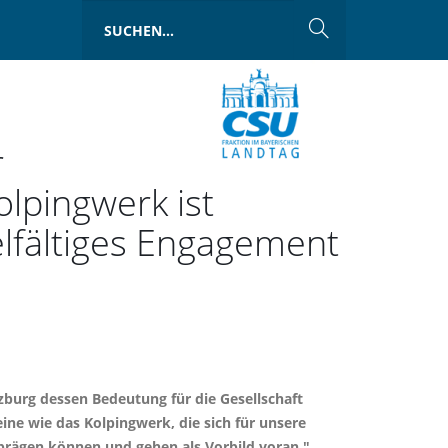
r
lpingwerk ist
elfältiges Engagement
urg dessen Bedeutung für die Gesellschaft
ine wie das Kolpingwerk, die sich für unsere
 prägen können und gehen als Vorbild voran."