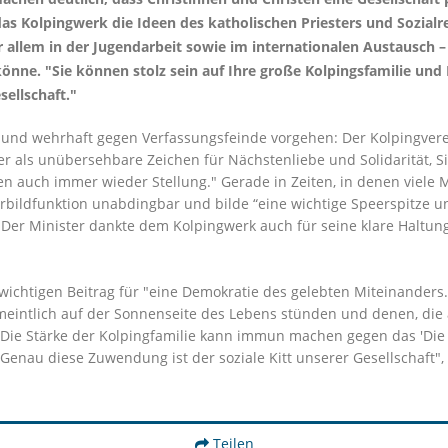
 das Kolpingwerk die Ideen des katholischen Priesters und Sozial
r allem in der Jugendarbeit sowie im internationalen Austausch –
nne. "Sie können stolz sein auf Ihre große Kolpingsfamilie und
sellschaft."
nd wehrhaft gegen Verfassungsfeinde vorgehen: Der Kolpingverein
r als unübersehbare Zeichen für Nächstenliebe und Solidarität, Sie
hen auch immer wieder Stellung." Gerade in Zeiten, in denen viele
Vorbildfunktion unabdingbar und bilde “eine wichtige Speerspitze 
" Der Minister dankte dem Kolpingwerk auch für seine klare Haltun
 wichtigen Beitrag für "eine Demokratie des gelebten Miteinande
rmeintlich auf der Sonnenseite des Lebens stünden und denen, die a
"Die Stärke der Kolpingfamilie kann immun machen gegen das 'Die
nau diese Zuwendung ist der soziale Kitt unserer Gesellschaft",
Teilen