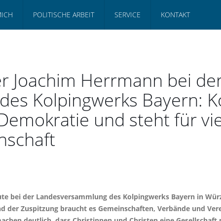
MICH
POLITISCHE ARBEIT
SERVICE
KONTAKT
er Joachim Herrmann bei de
es Kolpingwerks Bayern: Ko
 Demokratie und steht für vi
nschaft
te bei der Landesversammlung des Kolpingwerks Bayern in Würzb
und der Zuspitzung braucht es Gemeinschaften, Verbände und Vere
achen deutlich, dass Christinnen und Christen eine Gesellschaft