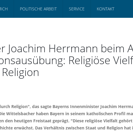
MICH
POLITISCHE ARBEIT
SERVICE
KONTAKT
ter Joachim Herrmann beim
gionsausübung: Religiöse Viel
 Religion
 durch Religion", das sagte Bayerns Innenminister Joachim Her
ie Wittelsbacher haben Bayern in seinem katholischen Profil maß
 den heutigen Freistaat geprägt. "Diese religiöse Vielfalt gehör
ichte erwächst. Das Verhältnis zwischen Staat und Religion hat 