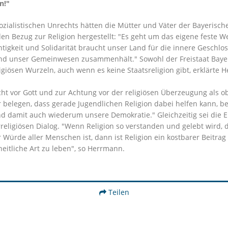
on!"
ozialistischen Unrechts hätten die Mütter und Väter der Bayeris
n Bezug zur Religion hergestellt: "Es geht um das eigene feste 
tigkeit und Solidarität braucht unser Land für die innere Geschlo
und unser Gemeinwesen zusammenhält." Sowohl der Freistaat Baye
giösen Wurzeln, auch wenn es keine Staatsreligion gibt, erklärte 
t vor Gott und zur Achtung vor der religiösen Überzeugung als obe
belegen, dass gerade Jugendlichen Religion dabei helfen kann, b
nd damit auch wiederum unsere Demokratie." Gleichzeitig sei die E
religiösen Dialog. "Wenn Religion so verstanden und gelebt wird, da
 Würde aller Menschen ist, dann ist Religion ein kostbarer Beitr
itliche Art zu leben", so Herrmann.
Teilen