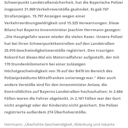
Schwerpunkt Landstraßensicherheit, hat die Bayerische Polizei
insgesamt 31.869 Verkehrsverstöße geahndet. Es gab 747
Strafanzeigen, 15.797 Anzeigen wegen einer
Verkehrsordnungswidrigkeit und 15.325 Verwarnungen. Diese
Bilanz hat Bayerns Innenminister Joachim Herrmann gezogen:
Die Hauptgefahr waren wieder die vielen Raser. Unsere Polizei
hat bei ihren Schwerpunktkontrollen auf den Landstraßen
25.910 Geschwindigkeitsverstöße registriert. Den traurigen
Rekord hat dieses Mal ein Motorradfahrer aufgestellt, der mit
170 Stundenkilometern bei einer zulässigen
Höchstgeschwindigkeit von 70 auf der B470 im Bereich des
Polizeipräsidiums Mittelfranken unterwegs war.“ Aber auch
andere Verstöße sind für den Innenminister Anlass, die
Kontrolldichte auf Bayerns Landstraßen hochzuhalten: In 2.684
Fällen waren die Fahrer abgelenkt, in 2.161 Fällen war der Gurt
nicht angelegt oder der Kindersitz nicht gesichert. Die Polizei
registrierte außerdem 274 Überholverstöße.
Herrmann: „Überhöhte Geschwindigkeit, Ablenkung und riskante