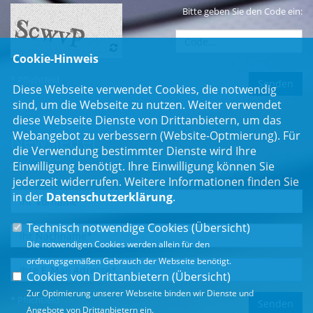
Bitte geben Sie den Code ein:
Cookie-Hinweis
* Pflichtfeld
Diese Webseite verwendet Cookies, die notwendig
sind, um die Webseite zu nutzen. Weiter verwendet
diese Webseite Dienste von Drittanbietern, um das
Webangebot zu verbessern (Website-Optmierung). Für
Newsletter
die Verwendung bestimmter Dienste wird Ihre
Einwilligung benötigt. Ihre Einwilligung können Sie
Erhalten Sie Neuigkeiten aus dem Landtag und der Region.
jederzeit widerrufen. Weitere Informationen finden Sie
in der
Datenschutzerklärung
.
Technisch notwendige Cookies (
Übersicht
)
Die notwendigen Cookies werden allein für den
ordnungsgemäßen Gebrauch der Webseite benötigt.
Cookies von Drittanbietern (
Übersicht
)
Zur Optimierung unserer Webseite binden wir Dienste und
* Pflichtfeld
Angebote von Drittanbietern ein.