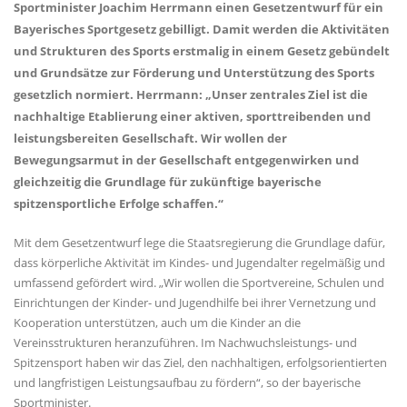
Sportminister Joachim Herrmann einen Gesetzentwurf für ein
Bayerisches Sportgesetz gebilligt. Damit werden die Aktivitäten
und Strukturen des Sports erstmalig in einem Gesetz gebündelt
und Grundsätze zur Förderung und Unterstützung des Sports
gesetzlich normiert. Herrmann: „Unser zentrales Ziel ist die
nachhaltige Etablierung einer aktiven, sporttreibenden und
leistungsbereiten Gesellschaft. Wir wollen der
Bewegungsarmut in der Gesellschaft entgegenwirken und
gleichzeitig die Grundlage für zukünftige bayerische
spitzensportliche Erfolge schaffen.“
Mit dem Gesetzentwurf lege die Staatsregierung die Grundlage dafür,
dass körperliche Aktivität im Kindes- und Jugendalter regelmäßig und
umfassend gefördert wird. „Wir wollen die Sportvereine, Schulen und
Einrichtungen der Kinder- und Jugendhilfe bei ihrer Vernetzung und
Kooperation unterstützen, auch um die Kinder an die
Vereinsstrukturen heranzuführen. Im Nachwuchsleistungs- und
Spitzensport haben wir das Ziel, den nachhaltigen, erfolgsorientierten
und langfristigen Leistungsaufbau zu fördern“, so der bayerische
Sportminister.