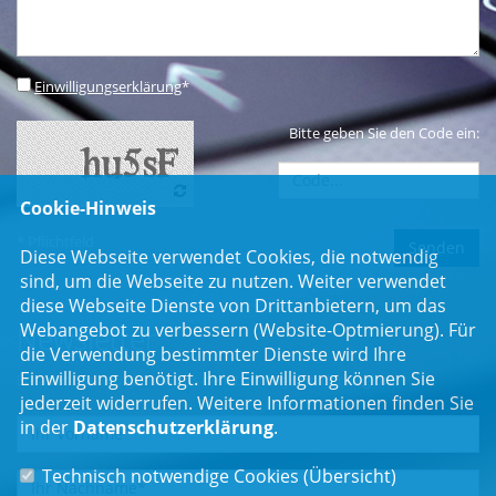
Einwilligungserklärung
*
Bitte geben Sie den Code ein:
Cookie-Hinweis
* Pflichtfeld
Diese Webseite verwendet Cookies, die notwendig
sind, um die Webseite zu nutzen. Weiter verwendet
diese Webseite Dienste von Drittanbietern, um das
Webangebot zu verbessern (Website-Optmierung). Für
Newsletter
die Verwendung bestimmter Dienste wird Ihre
Einwilligung benötigt. Ihre Einwilligung können Sie
Erhalten Sie Neuigkeiten aus dem Landtag und der Region.
jederzeit widerrufen. Weitere Informationen finden Sie
in der
Datenschutzerklärung
.
Technisch notwendige Cookies (
Übersicht
)