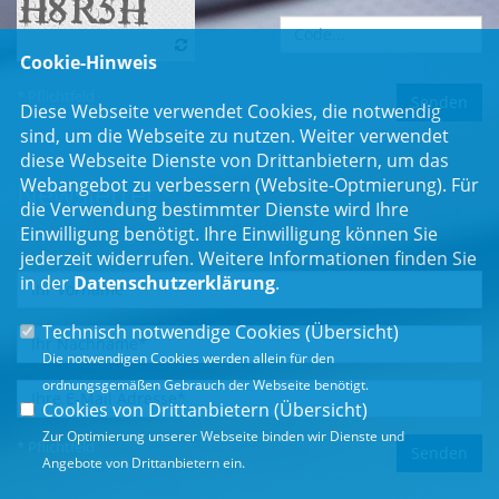
Cookie-Hinweis
* Pflichtfeld
Diese Webseite verwendet Cookies, die notwendig
sind, um die Webseite zu nutzen. Weiter verwendet
diese Webseite Dienste von Drittanbietern, um das
Webangebot zu verbessern (Website-Optmierung). Für
Newsletter
die Verwendung bestimmter Dienste wird Ihre
Einwilligung benötigt. Ihre Einwilligung können Sie
Erhalten Sie Neuigkeiten aus dem Landtag und der Region.
jederzeit widerrufen. Weitere Informationen finden Sie
in der
Datenschutzerklärung
.
Technisch notwendige Cookies (
Übersicht
)
Die notwendigen Cookies werden allein für den
ordnungsgemäßen Gebrauch der Webseite benötigt.
Cookies von Drittanbietern (
Übersicht
)
Zur Optimierung unserer Webseite binden wir Dienste und
* Pflichtfeld
Angebote von Drittanbietern ein.