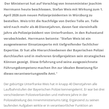
Der Ministerrat hat auf Vorschlag von Innenminister Joachim
Herrmann heute beschlossen, Stefan Weis mit Wirkung zum 1.
April 2026 zum neuen Polizeipräsidenten in Würzburg zu
bestellen. Weis tritt die Nachfolge von Detlev Tolle an. Tolle
wird nach mehr als 46 Dienstjahren, davon fast viereinhalb
Jahre als Polizeipräsident von Unterfranken, in den Ruhestand
verabschiedet. Herrmann betonte: "Stefan Weis ist ein
ausgewiesener Einsatzexperte mit tiefgreifender fachlicher
Expertise. Er hat alle Hierarchieebenen der Bayerischen Polizei
durchlaufen und in mehreren Großprojekten sein strategisches
Können gezeigt. Diese Erfahrung und seine ausgezeichnete
Führungskompetenz machen ihn zur idealen Besetzung für
dieses verantwortungsvolle Amt."
Der gebürtige Unterfranke Weis hat in knapp 40 Dienstjahren alle
Laufbahnstufen der Bayerischen Polizei kennengelernt. Er war bei drei
verschiedenen Polizeiverbänden und mehrere Jahre in der
Polizeiabteilung des Innenministeriums tätig. Ergänzend zu seinen
laufenden Aufgaben wirkte er in verantwortlicher Funktion an