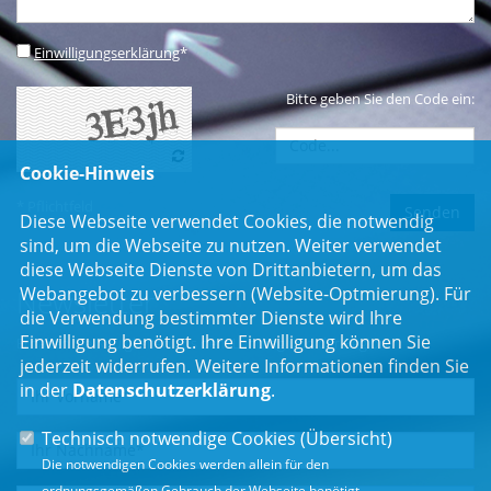
Einwilligungserklärung
*
Bitte geben Sie den Code ein:
Cookie-Hinweis
* Pflichtfeld
Diese Webseite verwendet Cookies, die notwendig
sind, um die Webseite zu nutzen. Weiter verwendet
diese Webseite Dienste von Drittanbietern, um das
Webangebot zu verbessern (Website-Optmierung). Für
Newsletter
die Verwendung bestimmter Dienste wird Ihre
Einwilligung benötigt. Ihre Einwilligung können Sie
Erhalten Sie Neuigkeiten aus dem Landtag und der Region.
jederzeit widerrufen. Weitere Informationen finden Sie
in der
Datenschutzerklärung
.
Technisch notwendige Cookies (
Übersicht
)
Die notwendigen Cookies werden allein für den
ordnungsgemäßen Gebrauch der Webseite benötigt.