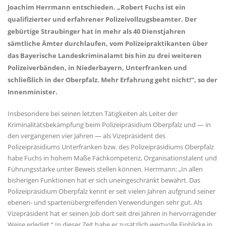
Joachim Herrmann entschieden. „Robert Fuchs ist ein
qualifizierter und erfahrener Polizeivollzugsbeamter. Der
gebürtige Straubinger hat in mehr als 40 Dienstjahren
sämtliche Ämter durchlaufen, vom Polizeipraktikanten über
das Bayerische Landeskriminalamt bis hin zu drei weiteren
Polizeiverbänden, in Niederbayern, Unterfranken und
schließlich in der Oberpfalz. Mehr Erfahrung geht nicht!“, so der
Innenminister.
Insbesondere bei seinen letzten Tätigkeiten als Leiter der
Kriminalitätsbekämpfung beim Polizeipräsidium Oberpfalz und — in
den vergangenen vier Jahren — als Vizepräsident des
Polizeipräsidiums Unterfranken bzw. des Polizeipräsidiums Oberpfalz
habe Fuchs in hohem Maße Fachkompetenz, Organisationstalent und
Führungsstärke unter Beweis stellen können. Herrmann: „In allen
bisherigen Funktionen hat er sich uneingeschränkt bewährt. Das
Polizeipräsidium Oberpfalz kennt er seit vielen Jahren aufgrund seiner
ebenen- und spartenübergreifenden Verwendungen sehr gut. Als
Vizepräsident hat er seinen Job dort seit drei Jahren in hervorragender
Weise erledigt.“ In dieser Zeit habe er zusätzlich wertvolle Einblicke in