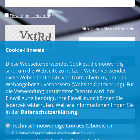
Einwilligungserklärung
*
Bitte geben Sie den Code ein:
Cookie-Hinweis
* Pflichtfeld
Diese Webseite verwendet Cookies, die notwendig
sind, um die Webseite zu nutzen. Weiter verwendet
diese Webseite Dienste von Drittanbietern, um das
Webangebot zu verbessern (Website-Optmierung). Für
Newsletter
die Verwendung bestimmter Dienste wird Ihre
Einwilligung benötigt. Ihre Einwilligung können Sie
Erhalten Sie Neuigkeiten aus dem Landtag und der Region.
jederzeit widerrufen. Weitere Informationen finden Sie
in der
Datenschutzerklärung
.
Technisch notwendige Cookies (
Übersicht
)
Die notwendigen Cookies werden allein für den