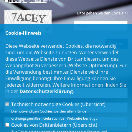
Einwilligungserklärung
*
Bitte geben Sie den Code ein:
Cookie-Hinweis
* Pflichtfeld
Diese Webseite verwendet Cookies, die notwendig
sind, um die Webseite zu nutzen. Weiter verwendet
diese Webseite Dienste von Drittanbietern, um das
Webangebot zu verbessern (Website-Optmierung). Für
Newsletter
die Verwendung bestimmter Dienste wird Ihre
Einwilligung benötigt. Ihre Einwilligung können Sie
Erhalten Sie Neuigkeiten aus dem Landtag und der Region.
jederzeit widerrufen. Weitere Informationen finden Sie
in der
Datenschutzerklärung
.
Technisch notwendige Cookies (
Übersicht
)
Die notwendigen Cookies werden allein für den
ordnungsgemäßen Gebrauch der Webseite benötigt.
Cookies von Drittanbietern (
Übersicht
)
Zur Optimierung unserer Webseite binden wir Dienste und