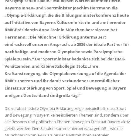
Paralympischen Spiele.“ Mit diesen Worten kommentierte
Bayerns Innen- und Sportminister Joachim Herrmann die
Olympia-Erklärung“, die die Bildungsministerkonferenz heute
auf Initiative von Bayerns Kultusministerin und amtierender
BMK-Präsidentin Anna Stolz in München beschlossen hat.
Herrmann: „Die Münchner Erklärung untermauert
eindrucksvoll unseren Anspruch, ab 2036 der ideale Partner für
nachhaltige und moderne Olympische sowie Paralympische
Spiele zu sein.“ Der Sportminister bedankte sich bei der BMK-
Vorsitzenden und Kabinettskollegin Stolz: „Ihre
Kraftanstrengung, die Olympiabewerbung auf die Agenda der
BMK zu setzen und Ihr damit verbundener unermüdlicher
Einsatz zur Stärkung von Sport, Spiel und Bewegung in Bayern
und ganz Deutschland sind großartig!“
Die verabschiedete Olympia-Erklärung zeige beispielhaft, dass Sport
und Bewegung in Bayern keine isolierten Themen sind, sondern über
alle Ressorts und politischen Ebenen hinweg im Freistaat Bayern aktiv
gelebt werden. Den Schulen komme hierbei naturgemäß – wie die
Münchner Olympia-Erklärung der BMK mit ihren zentralen