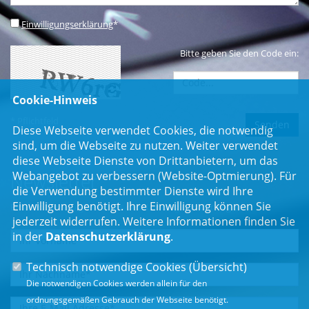
Einwilligungserklärung
*
Bitte geben Sie den Code ein:
Cookie-Hinweis
* Pflichtfeld
Diese Webseite verwendet Cookies, die notwendig
sind, um die Webseite zu nutzen. Weiter verwendet
diese Webseite Dienste von Drittanbietern, um das
Webangebot zu verbessern (Website-Optmierung). Für
Newsletter
die Verwendung bestimmter Dienste wird Ihre
Einwilligung benötigt. Ihre Einwilligung können Sie
Erhalten Sie Neuigkeiten aus dem Landtag und der Region.
jederzeit widerrufen. Weitere Informationen finden Sie
in der
Datenschutzerklärung
.
Technisch notwendige Cookies (
Übersicht
)
Die notwendigen Cookies werden allein für den
ordnungsgemäßen Gebrauch der Webseite benötigt.