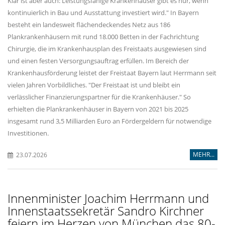
Klar ist aber auch: Leistungsfähige Krankenhäuser gibt es nur, wenn
kontinuierlich in Bau und Ausstattung investiert wird." In Bayern
besteht ein landesweit flächendeckendes Netz aus 186
Plankrankenhäusern mit rund 18.000 Betten in der Fachrichtung
Chirurgie, die im Krankenhausplan des Freistaats ausgewiesen sind
und einen festen Versorgungsauftrag erfüllen. Im Bereich der
Krankenhausförderung leistet der Freistaat Bayern laut Herrmann seit
vielen Jahren Vorbildliches. "Der Freistaat ist und bleibt ein
verlässlicher Finanzierungspartner für die Krankenhäuser." So
erhielten die Plankrankenhäuser in Bayern von 2021 bis 2025
insgesamt rund 3,5 Milliarden Euro an Fördergeldern für notwendige
Investitionen.
MEHR...
23.07.2026
Innenminister Joachim Herrmann und
Innenstaatssekretär Sandro Kirchner
feiern im Herzen von München das 80-