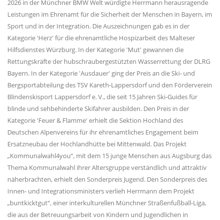
2026 in der Münchner BMW Welt würdigte Herrmann herausragende
Leistungen im Ehrenamt für die Sicherheit der Menschen in Bayern, im
Sport und in der Integration. Die Auszeichnungen gab es in der
Kategorie 'Herz' für die ehrenamtliche Hospizarbeit des Malteser
Hilfsdienstes Würzburg. In der Kategorie 'Mut' gewannen die
Rettungskräfte der hubschraubergestützten Wasserrettung der DLRG
Bayern. In der Kategorie 'Ausdauer' ging der Preis an die Ski- und
Bergsportabteilung des TSV Kareth-Lappersdorf und den Förderverein
Blindenskisport Lappersdorf e. V., die seit 15 Jahren Ski-Guides für
blinde und sehbehinderte Skifahrer ausbilden. Den Preis in der
Kategorie 'Feuer & Flamme' erhielt die Sektion Hochland des
Deutschen Alpenvereins für ihr ehrenamtliches Engagement beim
Ersatzneubau der Hochlandhütte bei Mittenwald. Das Projekt
Kommunalwahl4you“, mit dem 15 junge Menschen aus Augsburg das
Thema Kommunalwahl ihrer Altersgruppe verständlich und attraktiv
näherbrachten, erhielt den Sonderpreis Jugend. Den Sonderpreis des
Innen- und Integrationsministers verlieh Herrmann dem Projekt
buntkicktgut“, einer interkulturellen Münchner Straßenfußball-Liga,
die aus der Betreuungsarbeit von Kindern und Jugendlichen in