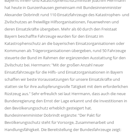
Bayerns Innen- und Katastrophenschutzminister Joachim Herrmann
hat heute in Gunzenhausen gemeinsam mit Bundesinnenminister
Alexander Dobrindt rund 110 Einsatzfahrzeuge des Katastrophen- und
Zivilschutzes an freiwillige Hilfsorganisationen, Feuerwehren und
deren Einsatzkräfte übergeben. Mehr als 60 durch den Freistaat
Bayern beschaffte Fahrzeuge wurden für den Einsatz im
Katastrophenschutz an die bayerischen Einsatzorganisationen oder
Kommunen als Trägerorganisationen übergeben, rund 50 Fahrzeuge
steuerte der Bund im Rahmen der ergänzenden Ausstattung für den
Zivilschutz bei. Herrmann: "Mit der großen Anzahl neuer
Einsatzfahrzeuge für die Hilfs- und Einsatzorganisationen in Bayern
schaffen wir beste Voraussetzungen für unsere Einsatzkräfte und
statten sie für ihre aufopferungsvolle Tätigkeit mit dem erforderlichen
Rüstzeug aus." Sehr erfreulich sei laut Herrmann, dass auch die neue
Bundesregierung den Ernst der Lage erkannt und die Investitionen in
den Bevölkerungsschutz erheblich gesteigert hat.
Bundesinnenminister Dobrindt ergänzte: "Der Pakt für
Bevölkerungsschutz steht für Vorsorge, Zusammenarbeit und
Handlungsfähigkeit. Die Bereitstellung der Bundesfahrzeuge zeigt: