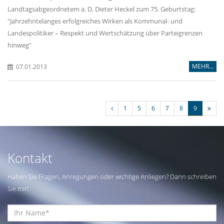
Landtagsabgeordnetem a. D. Dieter Heckel zum 75. Geburtstag:
"Jahrzehntelanges erfolgreiches Wirken als Kommunal- und
Landespolitiker – Respekt und Wertschätzung über Parteigrenzen
hinweg"
MEHR...
07.01.2013
1
5
6
7
8
9
Kontakt
Haben Sie Fragen, Anregungen oder wichtige Anliegen? Dann schreiben
Sie mir!