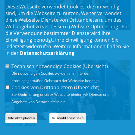
Diese Webseite verwendet Cookies, die notwendig
sind, um die Webseite zu nutzen. Weiter verwendet
diese Webseite Dienste von Drittanbietern, um das
Webangebot zu verbessern (Website-Optmierung). Für
die Verwendung bestimmter Dienste wird Ihre
November 2022
Einwilligung benötigt. Ihre Einwilligung können Sie
jederzeit widerrufen. Weitere Informationen finden Sie
in der
Datenschutzerklärung
.
Technisch notwendige Cookies (
Übersicht
)
Die notwendigen Cookies werden allein für den
ordnungsgemäßen Gebrauch der Webseite benötigt.
Cookies von Drittanbietern (
Übersicht
)
Zur Optimierung unserer Webseite binden wir Dienste und
Angebote von Drittanbietern ein.
Alle akzeptieren
Auswahl speichern
Oktober 2022